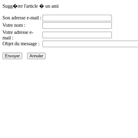
Sugg�rer l'article � un ami
Son adresse e-mail :
Votre nom :
Votre adresse e-
mail :
Objet du message :